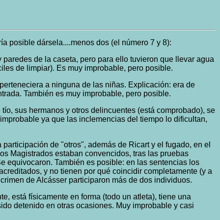
ía posible dársela....menos dos (el número 7 y 8):
paredes de la caseta, pero para ello tuvieron que llevar agua
ciles de limpiar). Es muy improbable, pero posible.
perteneciera a ninguna de las niñas. Explicación: era de
ontrada. También es muy improbable, pero posible.
e tío, sus hermanos y otros delincuentes (está comprobado), se
s improbable ya que las inclemencias del tiempo lo dificultan,
participación de "otros", además de Ricart y el fugado, en el
: los Magistrados estaban convencidos, tras las pruebas
e equivocaron. También es posible: en las sentencias los
creditados, y no tienen por qué coincidir completamente (y a
crimen de Alcásser participaron más de dos individuos.
e, está físicamente en forma (todo un atleta), tiene una
sido detenido en otras ocasiones. Muy improbable y casi