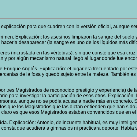
 explicación para que cuadren con la versión oficial, aunque ser
men. Explicación: los asesinos limpiaron la sangre del suelo y 
a hacerla desaparecer (la sangre es uno de los líquidos más difí
es (incrustada en las vértebras), sin que conste que esa cruz 
an y por algún mecanismo natural llegó al lugar donde fue enc
e Enrique Anglés. Explicación: el lugar era frecuentado por est
as cercanías de la fosa y quedó sujeto entre la maleza. También e
 tres Magistrados de reconocido prestigio y experiencia) de la 
ario para investigar la participación de esos otros. Explicación
personas, aunque no se podía acusar a nadie más en concreto. S
s que los Magistrados que las dictan entienden que han sido a
á claro es que esos Magistrados estaban convencidos que en el 
a. Explicación: Antonio, delincuente habitual, es muy inteligent
o consta que acudiera a gimnasios ni practicara deporte. Había 