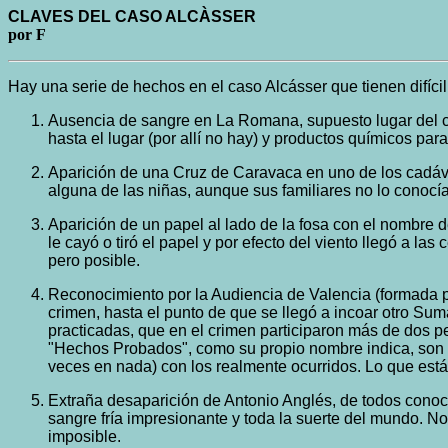
CLAVES DEL CASO ALCÀSSER
por F
Hay una serie de hechos en el caso Alcásser que tienen difícil
Ausencia de sangre en La Romana, supuesto lugar del cri
hasta el lugar (por allí no hay) y productos químicos par
Aparición de una Cruz de Caravaca en uno de los cadáver
alguna de las niñas, aunque sus familiares no lo conocí
Aparición de un papel al lado de la fosa con el nombre d
le cayó o tiró el papel y por efecto del viento llegó a l
pero posible.
Reconocimiento por la Audiencia de Valencia (formada por
crimen, hasta el punto de que se llegó a incoar otro Sum
practicadas, que en el crimen participaron más de dos 
"Hechos Probados", como su propio nombre indica, son lo
veces en nada) con los realmente ocurridos. Lo que est
Extraña desaparición de Antonio Anglés, de todos conocid
sangre fría impresionante y toda la suerte del mundo. N
imposible.