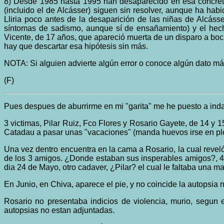
8) Desde 1985 hasta 1995 han desaparecido en esa concreta 
(incluido el de Alcásser) siguen sin resolver, aunque ha ha
Lliria poco antes de la desaparición de las niñas de Alcáss
síntomas de sadismo, aunque sí de ensañamiento) y el hech
Vicente, de 17 años, que apareció muerta de un disparo a 
hay que descartar esa hipótesis sin más.
NOTA: Si alguien advierte algún error o conoce algún dato más
(F)
Pues despues de aburrirme en mi "garita" me he puesto a indag
3 victimas, Pilar Ruiz, Fco Flores y Rosario Gayete, de 14 y
Catadau a pasar unas "vacaciones" (manda huevos irse en ple
Una vez dentro encuentra en la cama a Rosario, la cual revel
de los 3 amigos. ¿Donde estaban sus insperables amigos?, 4
dia 24 de Mayo, otro cadaver, ¿Pilar? el cual le faltaba una ma
En Junio, en Chiva, aparece el pie, y no coincide la autopsia n
Rosario no presentaba indicios de violencia, murio, segun e
autopsias no estan adjuntadas.