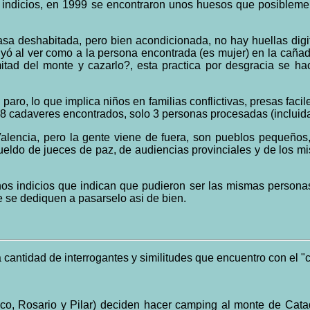
 indicios, en 1999 se encontraron unos huesos que posiblemente
sa deshabitada, pero bien acondicionada, no hay huellas digi
ó al ver como a la persona encontrada (es mujer) en la cañada 
itad del monte y cazarlo?, esta practica por desgracia se ha
paro, lo que implica niños en familias conflictivas, presas fa
8 cadaveres encontrados, solo 3 personas procesadas (incluida 
Valencia, pero la gente viene de fuera, son pueblos pequeños
eldo de jueces de paz, de audiencias provinciales y de los mi
 muchos indicios que indican que pudieron ser las mismas person
e se dediquen a pasarselo asi de bien.
 cantidad de interrogantes y similitudes que encuentro con el "
o, Rosario y Pilar) deciden hacer camping al monte de Catad