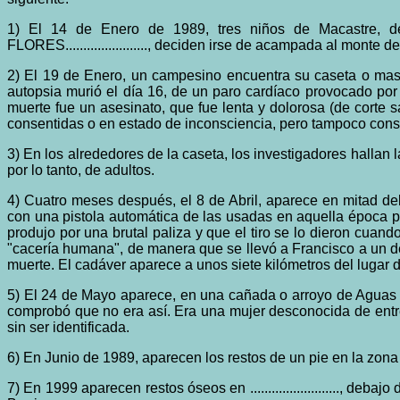
1) El 14 de Enero de 1989, tres niños de Macastre, de
FLORES......................., deciden irse de acampada al mon
2) El 19 de Enero, un campesino encuentra su caseta o masí
autopsia murió el día 16, de un paro cardíaco provocado po
muerte fue un asesinato, que fue lenta y dolorosa (de corte
consentidas o en estado de inconsciencia, pero tampoco consta
3) En los alrededores de la caseta, los investigadores hallan 
por lo tanto, de adultos.
4) Cuatro meses después, el 8 de Abril, aparece en mitad d
con una pistola automática de las usadas en aquella época po
produjo por una brutal paliza y que el tiro se lo dieron cuan
"cacería humana", de manera que se llevó a Francisco a un d
muerte. El cadáver aparece a unos siete kilómetros del lugar 
5) El 24 de Mayo aparece, en una cañada o arroyo de Aguas d
comprobó que no era así. Era una mujer desconocida de entre
sin ser identificada.
6) En Junio de 1989, aparecen los restos de un pie en la zona 
7) En 1999 aparecen restos óseos en ........................., d