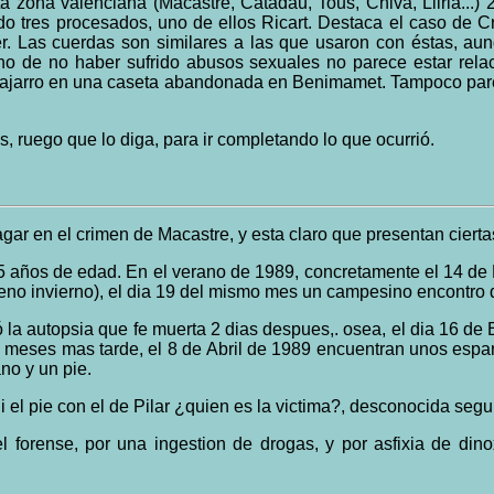
zona valenciana (Macastre, Catadau, Tous, Chiva, Lliria...)
bido tres procesados, uno de ellos Ricart. Destaca el caso de 
er. Las cuerdas son similares a las que usaron con éstas, aunq
o de no haber sufrido abusos sexuales no parece estar rela
bocajarro en una caseta abandonada en Benimamet. Tampoco par
, ruego que lo diga, para ir completando lo que ocurrió.
ar en el crimen de Macastre, y esta claro que presentan ciertas
 15 años de edad. En el verano de 1989, concretamente el 14 de
no invierno), el dia 19 del mismo mes un campesino encontro q
ó la autopsia que fe muerta 2 dias despues,. osea, el dia 16 d
 meses mas tarde, el 8 de Abril de 1989 encuentran unos espa
no y un pie.
i el pie con el de Pilar ¿quien es la victima?, desconocida segu
l forense, por una ingestion de drogas, y por asfixia de dino