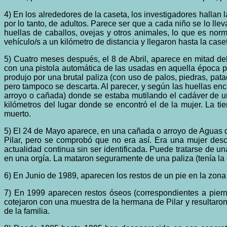
4) En los alrededores de la caseta, los investigadores hallan 
por lo tanto, de adultos. Parece ser que a cada niño se lo ll
huellas de caballos, ovejas y otros animales, lo que es norm
vehículo/s a un kilómetro de distancia y llegaron hasta la cas
5) Cuatro meses después, el 8 de Abril, aparece en mitad d
con una pistola automática de las usadas en aquella época po
produjo por una brutal paliza (con uso de palos, piedras, pat
pero tampoco se descarta. Al parecer, y según las huellas e
arroyo o cañada) donde se estaba mutilando el cadáver de un
kilómetros del lugar donde se encontró el de la mujer. La ti
muerto.
5) El 24 de Mayo aparece, en una cañada o arroyo de Aguas de
Pilar, pero se comprobó que no era así. Era una mujer des
actualidad continua sin ser identificada. Puede tratarse de u
en una orgía. La mataron seguramente de una paliza (tenía la 
6) En Junio de 1989, aparecen los restos de un pie en la zona
7) En 1999 aparecen restos óseos (correspondientes a piern
cotejaron con una muestra de la hermana de Pilar y resultaron
de la familia.