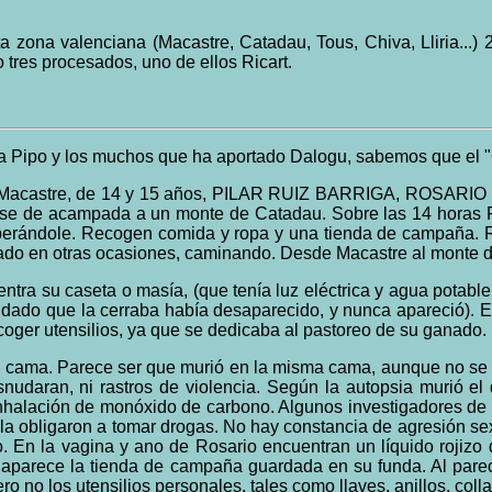
zona valenciana (Macastre, Catadau, Tous, Chiva, Lliria...)
o tres procesados, uno de ellos Ricart.
a Pipo y los muchos que ha aportado Dalogu, sabemos que el "C
s de Macastre, de 14 y 15 años, PILAR RUIZ BARRIGA, ROSARIO
en irse de acampada a un monte de Catadau. Sobre las 14 horas
sperándole. Recogen comida y ropa y una tienda de campaña. R
ado en otras ocasiones, caminando. Desde Macastre al monte 
tra su caseta o masía, (que tenía luz eléctrica y agua potable
andado que la cerraba había desaparecido, y nunca apareció). E
oger utensilios, ya que se dedicaba al pastoreo de su ganado.
na cama. Parece ser que murió en la misma cama, aunque no se d
nudaran, ni rastros de violencia. Según la autopsia murió el 
halación de monóxido de carbono. Algunos investigadores de la 
ue la obligaron a tomar drogas. No hay constancia de agresión s
o. En la vagina y ano de Rosario encuentran un líquido rojizo 
eta aparece la tienda de campaña guardada en su funda. Al par
o no los utensilios personales, tales como llaves, anillos, collar