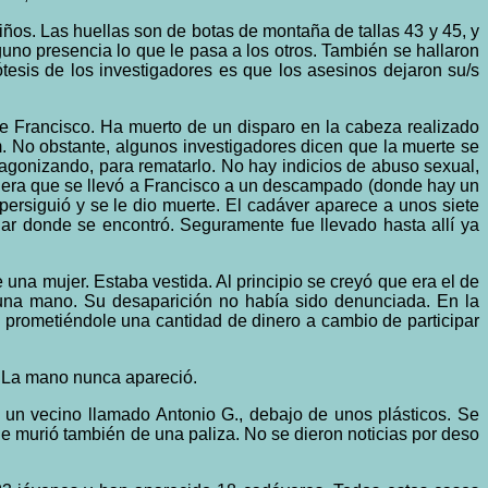
niños. Las huellas son de botas de montaña de tallas 43 y 45, y
guno presencia lo que le pasa a los otros. También se hallaron
ótesis de los investigadores es que los asesinos dejaron su/s
e Francisco. Ha muerto de un disparo en la cabeza realizado
m. No obstante, algunos investigadores dicen que la muerte se
a agonizando, para rematarlo. No hay indicios de abuso sexual,
anera que se llevó a Francisco a un descampado (donde hay un
ersiguió y se le dio muerte. El cadáver aparece a unos siete
ugar donde se encontró. Seguramente fue llevado hasta allí ya
na mujer. Estaba vestida. Al principio se creyó que era el de
 una mano. Su desaparición no había sido denunciada. En la
e, prometiéndole una cantidad de dinero a cambio de participar
a. La mano nunca apareció.
 un vecino llamado Antonio G., debajo de unos plásticos. Se
ue murió también de una paliza. No se dieron noticias por deso