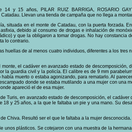
 14 y 15 años, PILAR RUIZ BARRIGA, ROSARIO GAYETE.....
te de Catadau. Llevan una tienda de campaña que no llega a mont
a, situada en el monte de Catadau, con la puerta forzada. En 
r asfixia, debido al consumo de drogas e inhalación de monóxi
 sádico) y que la obligaron a tomar drogas. No hay constancia 
 lo contrario.
las huellas de al menos cuatro individuos, diferentes a los tres 
el monte, el cadáver en avanzado estado de descomposición, d
r la guardia civil y la policía. El calibre es de 9 mm parabelu
do había muerto o estaba agonizando, para rematarlo. Al parece
escampado donde se estaba mutilando a una mujer con una motosi
donde apareció el de esa mujer.
e Turis, en avanzado estado de descomposición, el cadáver de u
 18 y 25 años, a la que le faltaba un pie y una mano. Su desa
de Chiva. Resultó ser el que le faltaba a la mujer desconocida.
ebajo de unos plásticos. Se cotejaron con una muestra de la herman