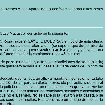
 23 jóvenes y han aparecido 18 cadáveres. Todos estos casos
aso Macastre" consistió en lo siguiente:
 (¿Rosa Isabel?) GAYETE MUEDRA y el novio de esta última,
 Francisco sale del reformatorio (se supone que de permiso de
osario vestía vaqueros azules, camisa y jersey y llevaba una
de Catadau se tarda caminando unos 45 minutos.
 de pozo, muebles... y estaba en condiciones de ser habitada)
ste ganadero acudía a su caseta (situada cerca de un coto de
escarta que la llevaran allí, ya muerta o inconsciente. Estaba
día 16, de un paro cardíaco provocado por asfixia, debido al
policía que intervinieron en el caso creen que la muerte fue
exual ni de haber mantenido relaciones sexuales consentidas o
que no era semen. No se sabe si la llevaron a la caseta o se
ecer, según las huellas, Francisco hizo un amago de montar la
es, etc...