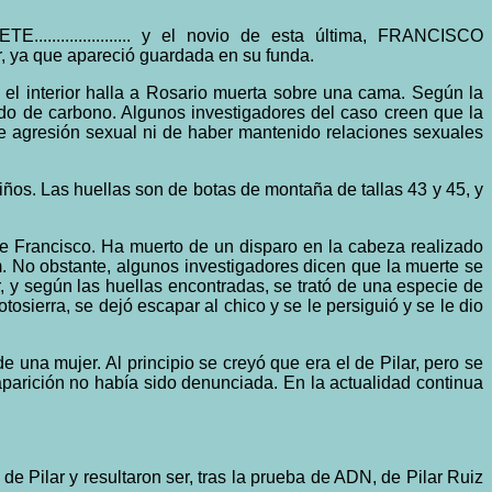
................. y el novio de esta última, FRANCISCO
ar, ya que apareció guardada en su funda.
el interior halla a Rosario muerta sobre una cama. Según la
do de carbono. Algunos investigadores del caso creen que la
de agresión sexual ni de haber mantenido relaciones sexuales
niños. Las huellas son de botas de montaña de tallas 43 y 45, y
e Francisco. Ha muerto de un disparo en la cabeza realizado
m. No obstante, algunos investigadores dicen que la muerte se
r, y según las huellas encontradas, se trató de una especie de
erra, se dejó escapar al chico y se le persiguió y se le dio
na mujer. Al principio se creyó que era el de Pilar, pero se
parición no había sido denunciada. En la actualidad continua
a de Pilar y resultaron ser, tras la prueba de ADN, de Pilar Ruiz