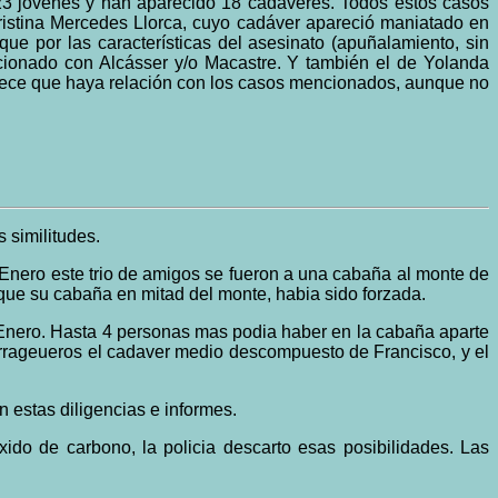
 23 jóvenes y han aparecido 18 cadáveres. Todos estos casos
Cristina Mercedes Llorca, cuyo cadáver apareció maniatado en
ue por las características del asesinato (apuñalamiento, sin
cionado con Alcásser y/o Macastre. Y también el de Yolanda
ece que haya relación con los casos mencionados, aunque no
 similitudes.
 Enero este trio de amigos se fueron a una cabaña al monte de
ue su cabaña en mitad del monte, habia sido forzada.
e Enero. Hasta 4 personas mas podia haber en la cabaña aparte
rrageueros el cadaver medio descompuesto de Francisco, y el
n estas diligencias e informes.
xido de carbono, la policia descarto esas posibilidades. Las