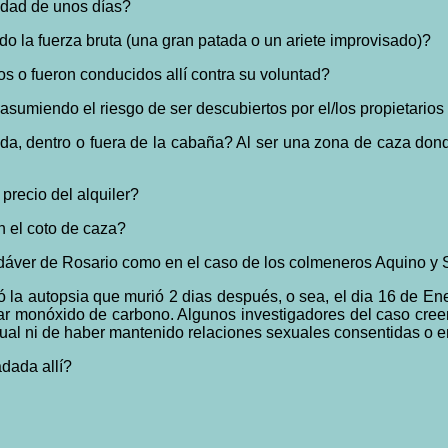
lidad de unos días?
do la fuerza bruta (una gran patada o un ariete improvisado)?
s o fueron conducidos allí contra su voluntad?
asumiendo el riesgo de ser descubiertos por el/los propietario
da, dentro o fuera de la cabaña? Al ser una zona de caza dond
 precio del alquiler?
n el coto de caza?
adáver de Rosario como en el caso de los colmeneros Aquino y 
ó la autopsia que murió 2 dias después, o sea, el dia 16 de Ene
alar monóxido de carbono. Algunos investigadores del caso creen
xual ni de haber mantenido relaciones sexuales consentidas o e
dada allí?