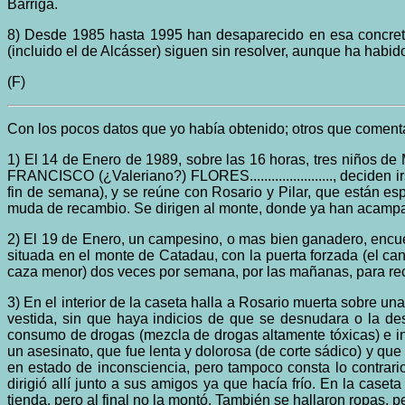
Barriga.
8) Desde 1985 hasta 1995 han desaparecido en esa concreta 
(incluido el de Alcásser) siguen sin resolver, aunque ha habid
(F)
Con los pocos datos que yo había obtenido; otros que coment
1) El 14 de Enero de 1989, sobre las 16 horas, tres niño
FRANCISCO (¿Valeriano?) FLORES......................., decid
fin de semana), y se reúne con Rosario y Pilar, que están e
muda de recambio. Se dirigen al monte, donde ya han acamp
2) El 19 de Enero, un campesino, o mas bien ganadero, encuen
situada en el monte de Catadau, con la puerta forzada (el c
caza menor) dos veces por semana, por las mañanas, para rec
3) En el interior de la caseta halla a Rosario muerta sobre u
vestida, sin que haya indicios de que se desnudara o la des
consumo de drogas (mezcla de drogas altamente tóxicas) e in
un asesinato, que fue lenta y dolorosa (de corte sádico) y q
en estado de inconsciencia, pero tampoco consta lo contrari
dirigió allí junto a sus amigos ya que hacía frío. En la cas
tienda, pero al final no la montó. También se hallaron ropas, per