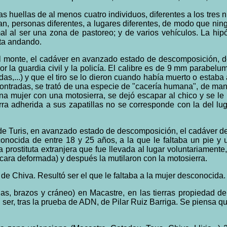
las huellas de al menos cuatro individuos, diferentes a los tres 
evan, personas diferentes, a lugares diferentes, de modo que nin
al al ser una zona de pastoreo; y de varios vehículos. La hip
eta andando.
el monte, el cadáver en avanzado estado de descomposición, d
r la guardia civil y la policía. El calibre es de 9 mm parabelu
adas,...) y que el tiro se lo dieron cuando había muerto o estab
ncontradas, se trató de una especie de "cacería humana", de m
a mujer con una motosierra, se dejó escapar al chico y se le p
erra adherida a sus zapatillas no se corresponde con la del l
 Turis, en avanzado estado de descomposición, el cadáver de u
conocida de entre 18 y 25 años, a la que le faltaba un pie y
na prostituta extranjera que fue llevada al lugar voluntariament
cara deformada) y después la mutilaron con la motosierra.
 de Chiva. Resultó ser el que le faltaba a la mujer desconocid
as, brazos y cráneo) en Macastre, en las tierras propiedad de
 ser, tras la prueba de ADN, de Pilar Ruiz Barriga. Se piensa q